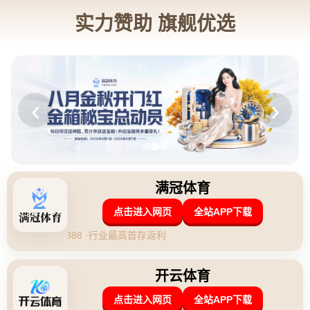
壹号娱乐
壹号娱乐 Yihao 携手“NG大舞台”推出APP下载与注册送彩金服务，
官方网站入口直达赛事与直播中...